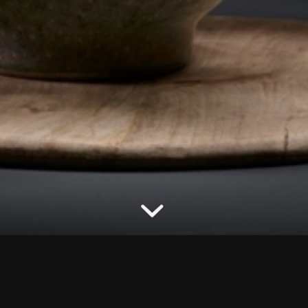
nd Nordrhein-Westfalen-Saar e.V. (FDF NRWS) vertritt die 
s Arbeitgeber- und Berufsverbandes.
Wir beraten und unterstüt