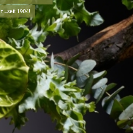
en…seit 1904!