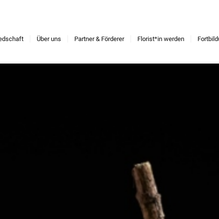
iedschaft
Über uns
Partner & Förderer
Florist*in werden
Fortbil