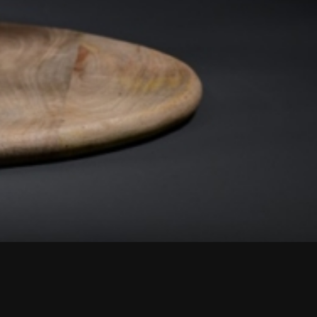
Interessen der Blumenfachgeschäfte, der Florist-
zen unsere Mitgliedsbetriebe in NRW und im Saarland